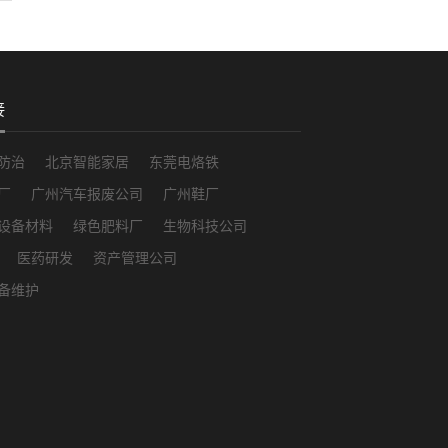
接
防治
北京智能家居
东莞电烙铁
厂
广州汽车报废公司
广州鞋厂
设备材料
绿色肥料厂
生物科技公司
医药研发
资产管理公司
备维护