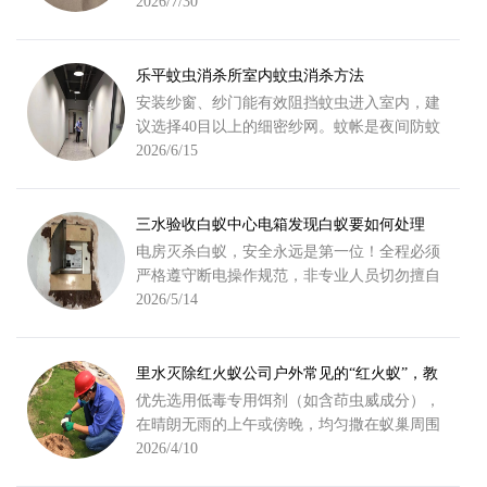
注住宅、出租房、公寓、商铺等场景臭虫防
2026/7/30
治，熟悉佛山本地虫害习性。
乐平蚊虫消杀所室内蚊虫消杀方法
安装纱窗、纱门能有效阻挡蚊虫进入室内，建
议选择40目以上的细密纱网。蚊帐是夜间防蚊
的好帮手，特别是对婴幼儿和孕妇更为安全。
2026/6/15
还可以使用电蚊拍，见到蚊虫时主动出击。
三水验收白蚁中心电箱发现白蚁要如何处理
电房灭杀白蚁，安全永远是第一位！全程必须
严格遵守断电操作规范，非专业人员切勿擅自
拆解设备，建议优先联系有资质的白蚁防治团
2026/5/14
队，以下方法供参考或配合专业人员使用。
里水灭除红火蚁公司户外常见的“红火蚁”，教
你1分钟识别防控
优先选用低毒专用饵剂（如含茚虫威成分），
在晴朗无雨的上午或傍晚，均匀撒在蚁巢周围
30-50cm处，每巢用量约20g，让工蚁搬回巢穴
2026/4/10
毒杀蚁后，7-10天检查并补施一次。