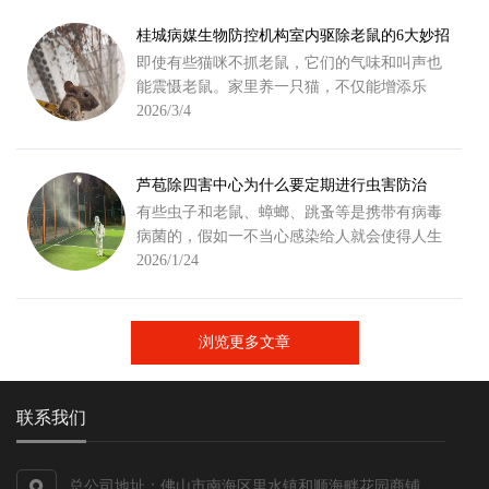
桂城病媒生物防控机构室内驱除老鼠的6大妙招
即使有些猫咪不抓老鼠，它们的气味和叫声也
能震慑老鼠。家里养一只猫，不仅能增添乐
趣，还能起到长期驱鼠的效果，不过要注意定
2026/3/4
期给猫咪驱虫，避免携带病菌。
芦苞除四害中心为什么要定期进行虫害防治
有些虫子和老鼠、蟑螂、跳蚤等是携带有病毒
病菌的，假如一不当心感染给人就会使得人生
病，以至要挟生命，所以定期杀虫也是对病菌
2026/1/24
和病毒进行预防。
浏览更多文章
联系我们
总公司地址：佛山市南海区里水镇和顺海畔花园商铺