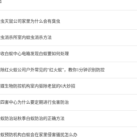
态
杀虫灭鼠公司家里为什么会有臭虫
蚊虫消杀所室内蚊虫消杀方法
验收白蚁中心电箱发现白蚁要如何处理
除红火蚁公司户外常见的“红火蚁”，教你1分钟识别防控
媒生物防控机构室内驱除老鼠的6大妙招
除四害中心为什么要定期进行虫害防治
白蚁防治站秋季白蚁防治的正确方法
白蚁预防机构白蚁会在家里侵害骚扰怎么办