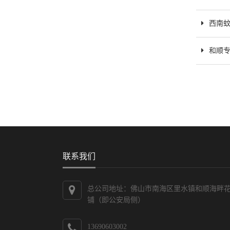
西南
和顺
联系我们
总公司地址：佛山市南海区里水镇和顺海畔
铺（即公安局侧）
13690603002