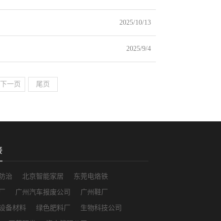
2025/10/13
2025/9/4
下一页
尾页
接
防治
北京智能家居
东莞电烙铁
厂
广州汽车报废公司
广州鞋厂
设备材料
绿色肥料厂
生物科技公司