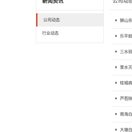
公司动
新闻资讯
公司动态
狮山
行业动态
乐平
三水
里水灭
桂城病
芦苞
南海
大塘