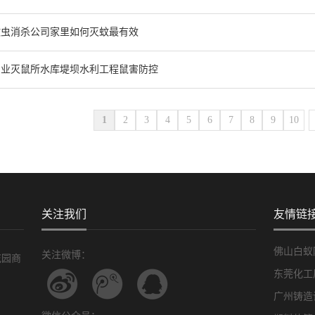
蚊虫消杀公司家里如何灭蚊最有效
专业灭鼠所水库堤坝水利工程鼠害防控
1
2
3
4
5
6
7
8
9
10
关注我们
友情链
佛山白蚁
关注微博：
花园商
东莞化工
广州铸造