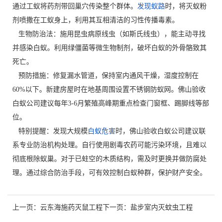
通过工蚁将药剂带回巢穴传染整个群体。
发现蚁路
时，将灭蚁粉
剂喷撒在工蚁身上，利用其互相清洁的习性传播毒素。
生物防治法：施用昆虫病原线虫（如斯氏线虫），能主动寻找
并感染白蚁。利用绿僵菌等微生物制剂，破坏白蚁的外骨骼致其
死亡。
预防措施：修复漏水管道，保持室内通风干燥，湿度控制在
60%以下。新建房屋时在地基周围设置不锈钢防蚁网。佛山验收
白蚁公司建议每年3-6月繁殖高峰期重点检查门窗框、踢脚线等部
位。
特别提醒：发现大规模
白蚁危害
时，佛山验收白蚁公司建议联
系专业防治机构处理。自行使用剧毒农药可能污染环境，且难以
彻底根除蚁巢。对于已蛀空的木质结构，需及时更换并做防腐处
理。通过综合防治手段，可有效控制白蚁种群，保护财产安全。
上一页：
云东海施药灭鼠工程
下一页：
盐步室内灭蚊虫工程