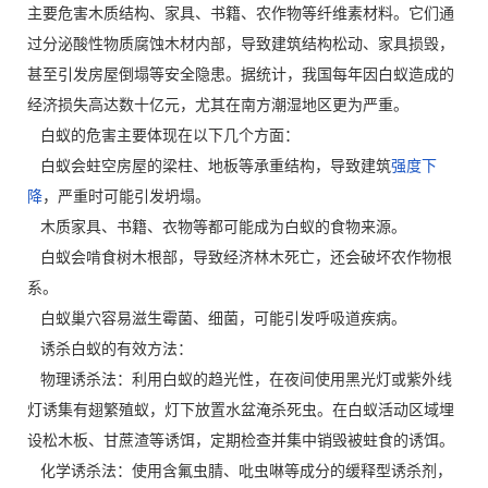
主要危害木质结构、家具、书籍、农作物等纤维素材料。它们通
过分泌酸性物质腐蚀木材内部，导致建筑结构松动、家具损毁，
甚至引发房屋倒塌等安全隐患。据统计，我国每年因白蚁造成的
经济损失高达数十亿元，尤其在南方潮湿地区更为严重。
白蚁的危害主要体现在以下几个方面：
白蚁会蛀空房屋的梁柱、地板等承重结构，导致建筑
强度下
降
，严重时可能引发坍塌。
木质家具、书籍、衣物等都可能成为白蚁的食物来源。
白蚁会啃食树木根部，导致经济林木死亡，还会破坏农作物根
系。
白蚁巢穴容易滋生霉菌、细菌，可能引发呼吸道疾病。
诱杀白蚁的有效方法：
物理诱杀法：利用白蚁的趋光性，在夜间使用黑光灯或紫外线
灯诱集有翅繁殖蚁，灯下放置水盆淹杀死虫。在白蚁活动区域埋
设松木板、甘蔗渣等诱饵，定期检查并集中销毁被蛀食的诱饵。
化学诱杀法：使用含氟虫腈、吡虫啉等成分的缓释型诱杀剂，