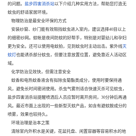
的问题。
盐步四害消杀站
以下介绍几种实用方法，帮助您打造无
蚊虫的舒适家居环境。
物理防治是最安全环保的方式
安装纱窗、纱门能有效阻挡蚊虫进入室内，建议选择40目以上
的细密纱网。蚊帐是夜间防蚊的好帮手，特别是对婴幼儿和孕妇
更为安全。还可以使用电蚊拍，见到蚊虫时主动出击。紫外线
灭
蚊灯
也能诱杀部分蚊虫，但要注意放置位置，避免靠近人活动区
域。
化学防治见效快，但需注意安全
蚊香和电热蚊香液含有拟除虫菊酯类成分，使用时要保持通
风，避免长时间密闭使用。杀虫气雾剂适合快速灭杀可见蚊虫，
盐步四害消杀站提醒喷洒后人员应暂时离开房间，30分钟后再通
风。最近市面上出现的一些新型灭蚊产品，如含有避蚊胺成分的
喷雾，效果也较持久。
环境治理是治本之策
清除室内外积水是关键，花盆托盘、闲置容器等容易积水的地