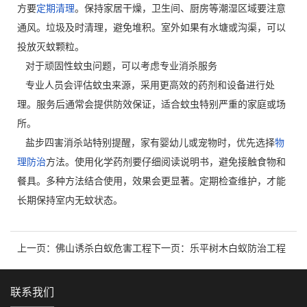
方要
定期清理
。保持家居干燥，卫生间、厨房等潮湿区域要注意
通风。垃圾及时清理，避免堆积。室外如果有水塘或沟渠，可以
投放灭蚊颗粒。
对于顽固性蚊虫问题，可以考虑专业消杀服务
专业人员会评估蚊虫来源，采用更高效的药剂和设备进行处
理。服务后通常会提供防效保证，适合蚊虫特别严重的家庭或场
所。
盐步四害消杀站特别提醒，家有婴幼儿或宠物时，优先选择
物
理防治
方法。使用化学药剂要仔细阅读说明书，避免接触食物和
餐具。多种方法结合使用，效果会更显著。定期检查维护，才能
长期保持室内无蚊状态。
上一页：
佛山诱杀白蚁危害工程
下一页：
乐平树木白蚁防治工程
联系我们