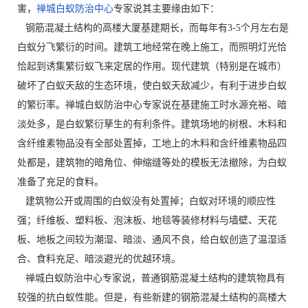
害，
禅城白蚁防治中心
专家说其主要缘由如下：
钢筋混凝土结构的高楼大厦基建期长，而每年有3-5个月左右是
白蚁分飞繁衍的时间。建筑工地经常在晚上施工，而照明灯光恰
恰起到诱集繁衍蚁飞来定居的作用。现代建筑（特别是在城市）
破坏了白蚁天敌的生态环境，使白蚁天敌减少，有利于进步白蚁
的繁衍率。禅城白蚁防治中心专家说在基建施工时水源充裕、暗
淡处多，是白蚁繁衍孳生的有利条件。建筑场地的树根、木料和
含纤维素物品没有全部处置掉，工地上的木料和含纤维素物品四
处都是，建筑物的暗角位、伸缩缝等处的模板无法撤除，为白蚁
准备了充足的食料。
建筑物公开或周围的白蚁没有处置掉；白蚁对环境的顺应性
强；纤维板、塑料板、泡沫板、地毯等装修材料与墙壁、天花
板、地板之间较为潮湿、暗淡、通风不良，给白蚁创造了温湿适
合、食料充足、暗淡避光的优越环境。
禅城白蚁防治中心专家说，普通钢筋混凝土结构的建筑物具有
较强的抗白蚁性能。但是，有些新建的钢筋混凝土结构的高楼大