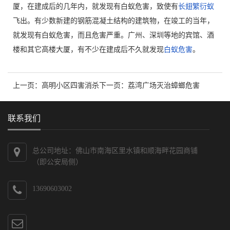
厦，在建成后的几年内，就发现有白蚁危害，致使有
长翅繁衍蚁
飞出。有少数新建的钢筋混凝土结构的建筑物，在竣工的当年，
就发现有白蚁危害，而且危害严重。广州、深圳等地的宾馆、酒
楼和其它高楼大厦，有不少在建成后不久就发现
白蚁危害
。
上一页：
高明小区四害消杀
下一页：
荔湾广场灭治蟑螂危害
联系我们
总公司地址：佛山市南海区里水镇和顺海畔花园商铺
（即公安局侧）
13690603002