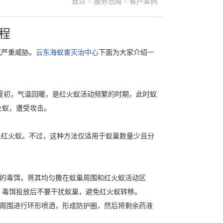
首页
>
服务范围
>
客户案例
程
成严重威胁。
云东海蚁害灭治中心
下面为大家介绍一
末夏初，气温回暖，是红火蚁活动频繁的时期，此时蚁
火蚁，遭受攻击。
杀红火蚁。不过，这种方法仅适用于蚁巢数量少且分
蚁的毒饵，将其均匀撒在蚁巢周围和红火蚁活动区
，毒饵投放后不要干扰蚁巢，避免红火蚁转移。
巢周围进行环形喷洒，形成防护圈，然后将剩余药液