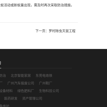
火蚁活动或新蚁巢出现，需及时再次采取防治措施，
下一页：
罗村除虫灭鼠工程
接
防治
北京智能家居
东莞电烙铁
厂
广州汽车报废公司
广州鞋厂
设备材料
绿色肥料厂
生物科技公司
医药研发
资产管理公司
备维护