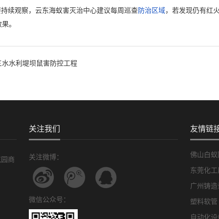
持续观察，云东海蚁害灭治中心建议每周巡查
防治区域
，若发现仍有红
效果。
三水水利堤坝鼠害防控工程
关注我们
友情链
佛山白蚁
关注微博：
花园商
东莞化工
广州铸造
微信公众号：
塑料软管
自动化设