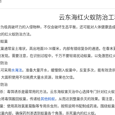
例
云东海红火蚁防治工
为极具破坏力的入侵物种，不仅会破坏生态平衡，还可能对人体健康造
效的红火蚁防治方法。
蚁巢
巢通常呈土堆状，高出地面10-30厘米，内部有错综复杂的通道。在春
被发现。需要注意，在识别过程中，千万不要轻易扰动蚁巢，以免激怒红
防治
可采用
水淹法
。准备大量开水，缓慢倒入蚁巢中，反复多次，能有效烫
，大面积使用不仅耗费大量水资源，效果也欠佳。
防治
诱杀：毒饵诱杀是最常用的方法。云东海蚁害灭治中心选择专门针对红火
会将毒饵搬回蚁巢，传递给
其他蚂蚁
，从而达到整巢杀灭的效果。需注意
灌巢：使用高效氯氰菊酯等专用杀虫剂，按照说明书配制成药液。围绕蚁
蚁巢内部，确保药剂渗透到蚁巢各个角落，杀死巢内的红火蚁。