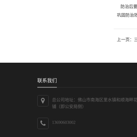
防治后要
巩固防治
上一页：
联系我们
总公司地址：佛山市南海区里水镇和顺海畔
铺（即公安局侧）
13690603002