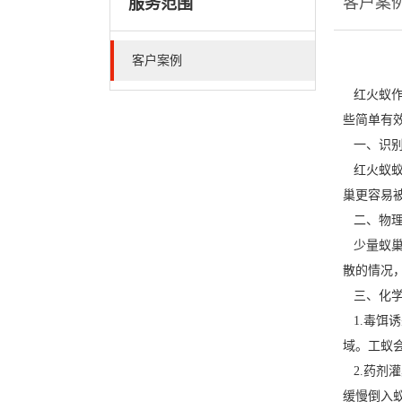
客户案
服务范围
客户案例
红火蚁作
些简单有
一、识别
红火蚁蚁
巢更容易
二、物理
少量蚁巢
散的情况
三、化学
1.毒饵
域。工蚁
2.药剂
缓慢倒入